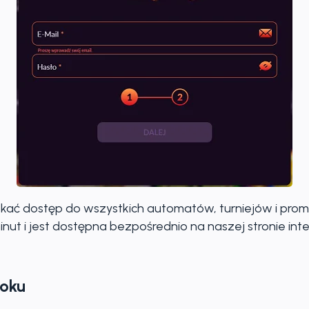
yskać dostęp do wszystkich automatów, turniejów i promo
 minut i jest dostępna bezpośrednio na naszej stronie in
roku