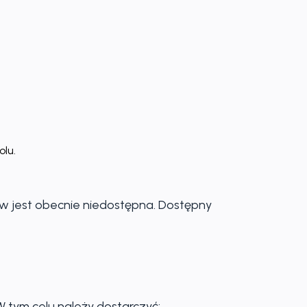
lu.
w jest obecnie niedostępna. Dostępny
 tym celu należy dostarczyć: