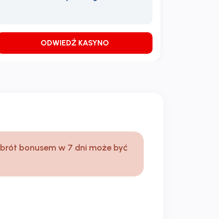
ODWIEDŹ KASYNO
obrót bonusem w 7 dni może być