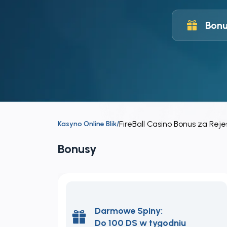
Bonu
FireBall Casino Bonus za Reje
Kasyno Online Blik
/
Bonusy
Darmowe Spiny:
Do 100 DS w tygodniu