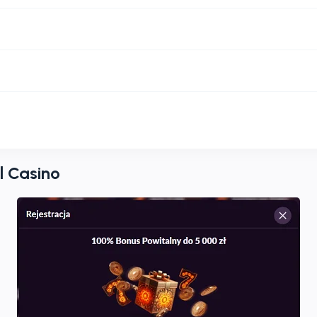
l Casino