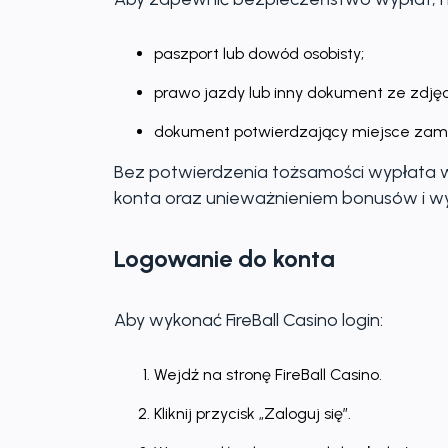
paszport lub dowód osobisty;
prawo jazdy lub inny dokument ze zdję
dokument potwierdzający miejsce zami
Bez potwierdzenia tożsamości wypłata 
konta oraz unieważnieniem bonusów i w
Logowanie do konta
Aby wykonać FireBall Casino login:
Wejdź na stronę FireBall Casino.
Kliknij przycisk „Zaloguj się”.