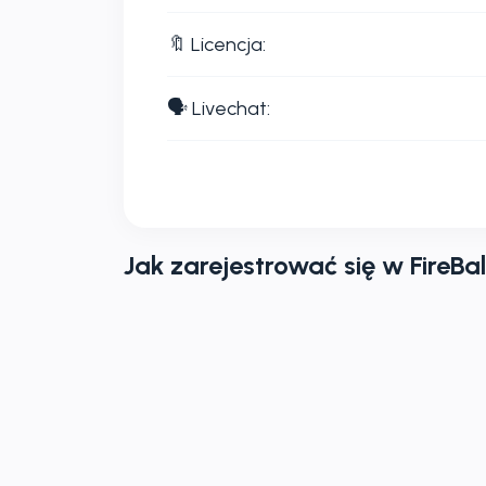
🔖 Licencja:
🗣 Livechat:
Jak zarejestrować się w FireBal