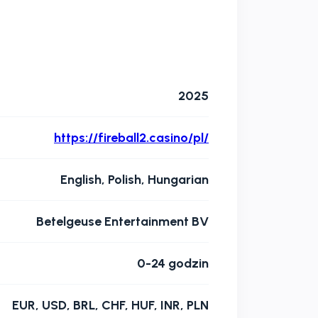
2025
https://fireball2.casino/pl/
English, Polish, Hungarian
Betelgeuse Entertainment BV
0-24 godzin
EUR, USD, BRL, CHF, HUF, INR, PLN