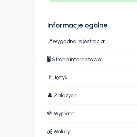
Informacje ogólne
📍Wygodna rejestracja:
🖥 Strona internetowa:
🚩 Język:
👤 Założyciel:
💸 Wypłata:
💰 Waluty: