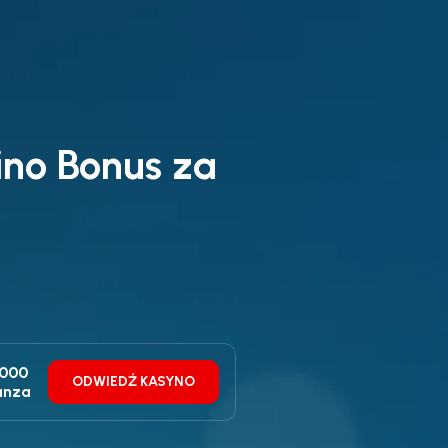
sino Bonus za
5000
ODWIEDŹ KASYNO
anza