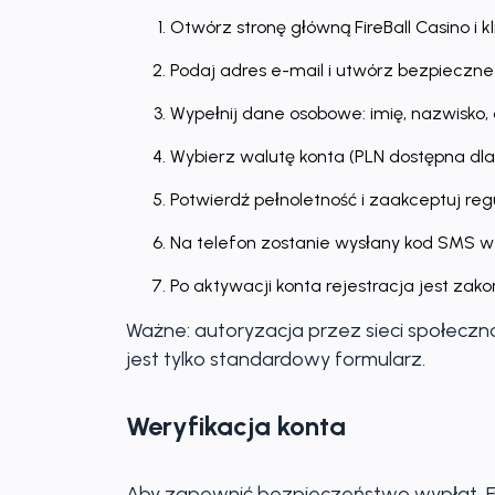
Otwórz stronę główną FireBall Casino i kli
Podaj adres e-mail i utwórz bezpieczne
Wypełnij dane osobowe: imię, nazwisko, 
Wybierz walutę konta (PLN dostępna dla 
Potwierdź pełnoletność i zaakceptuj reg
Na telefon zostanie wysłany kod SMS 
Po aktywacji konta rejestracja jest zak
Ważne: autoryzacja przez sieci społecz
jest tylko standardowy formularz.
Weryfikacja konta
Aby zapewnić bezpieczeństwo wypłat, Fir